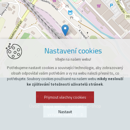
Nastavení cookies
Vítejte na našem webu!
Potřebujeme nastavit cookies a související technologie, aby zobrazovaný
obsah odpovídal vašim potřebám a vy na webu nalezli přesně to, co
Leaflet
| © OpenStreetMap contributors
potřebujete. Soubory cookies používané na našem webu
nikdy neslouží
ke zjišťování totožnosti uživatelů stránek
.
© Copyright 2026 COMPREX s.r.o.
Přijmout všechny cookies
Úvod
Mapa webu
Kontakt
E-shop
Nastavit
VYTVOŘIL XART.CZ
Technická cookies