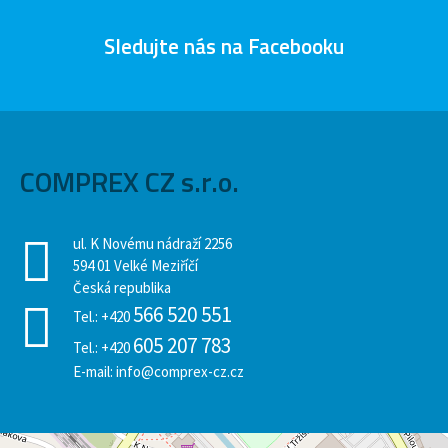
Sledujte nás na Facebooku
COMPREX CZ s.r.o.
ul. K Novému nádraží 2256
594 01 Velké Meziříčí
Česká republika
566 520 551
Tel.:
+420
605 207 783
Tel.:
+420
E-mail:
info@comprex-cz.cz