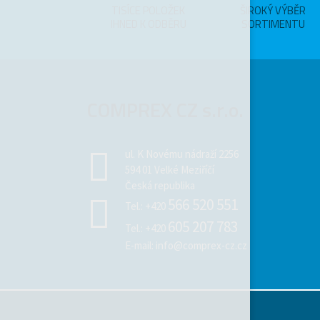
TISÍCE POLOŽEK
ŠIROKÝ VÝBĚR
IHNED K ODBĚRU
SORTIMENTU
COMPREX CZ s.r.o.
ul. K Novému nádraží 2256
594 01 Velké Meziříčí
Česká republika
566 520 551
Tel.:
+420
605 207 783
Tel.:
+420
E-mail:
info@comprex-cz.cz