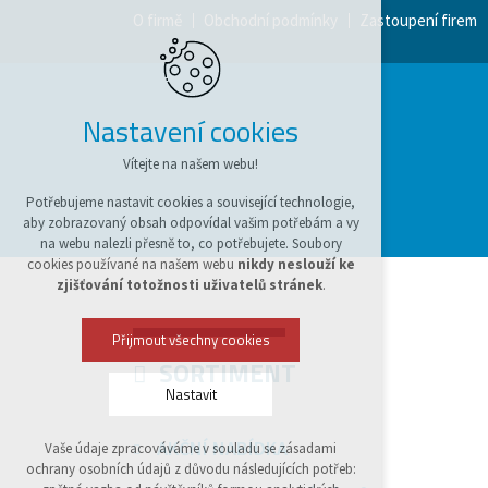
O firmě
Obchodní podmínky
Zastoupení firem
Nastavení cookies
Vítejte na našem webu!
Potřebujeme nastavit cookies a související technologie,
aby zobrazovaný obsah odpovídal vašim potřebám a vy
na webu nalezli přesně to, co potřebujete. Soubory
cookies používané na našem webu
nikdy neslouží ke
zjišťování totožnosti uživatelů stránek
.
Přijmout všechny cookies
SORTIMENT
Nastavit
AKČNÍ NABÍDKA
Vaše údaje zpracováváme v souladu se zásadami
Technická cookies
ochrany osobních údajů z důvodu následujících potřeb:
nutná pro provozování webu