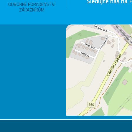
Sledujte nás na 
ODBORNÉ PORADENSTVÍ
ZÁKAZNÍKŮM