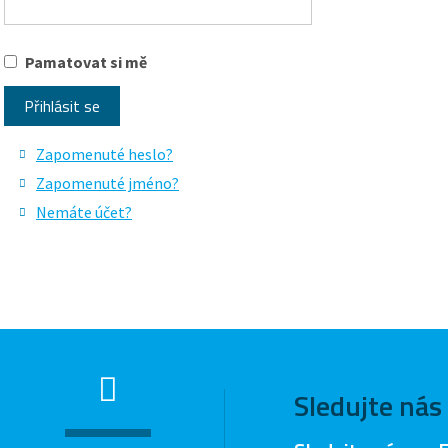
Pamatovat si mě
Přihlásit se
Zapomenuté heslo?
Zapomenuté jméno?
Nemáte účet?
Sledujte nás