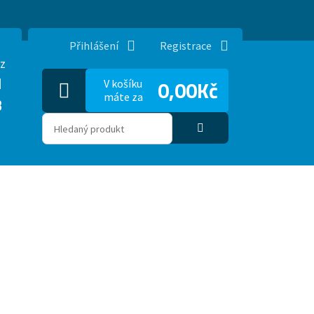
Přihlášení
Registrace
z
1
0,00Kč
V košíku
máte za
3