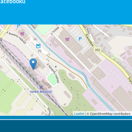
Facebooku
Leaflet
| © OpenStreetMap contributors