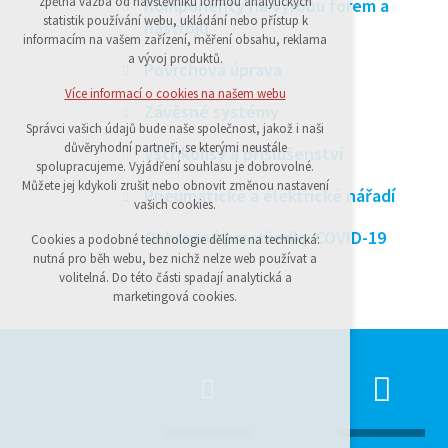
zpětná vazba od návštěvníků formou analytických
Komponenty na výrobu forem a
statistik používání webu, ukládání nebo přístup k
udržení kontextu stránek (session): případná
nástrojů
informacím na vašem zařízení, měření obsahu, reklama
přihlášení, volby jazyka, apod.
a vývoj produktů.
Povrchová úprava
Volitelná cookies
Více informací o cookies na našem webu
Závěsné systémy
analytická pro anonymizované
Správci vašich údajů bude naše společnost, jakož i naši
vyhodnocení návštěvnosti
důvěryhodní partneři, se kterými neustále
Vstřikolisy a příslušenství
marketingová cookies (Google)
spolupracujeme. Vyjádření souhlasu je dobrovolné.
Můžete jej kdykoli zrušit nebo obnovit změnou nastavení
Pneumatické a elektrické nářadí
vašich cookies.
Více informací o cookies na našem webu
Ochranné prostředky COVID-19
Cookies a podobné technologie dělíme na technická:
nutná pro běh webu, bez nichž nelze web používat a
Přijmout všechny cookies
volitelná. Do této části spadají analytická a
marketingová cookies.
Odmítnout vše