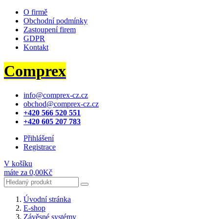
O firmě
Obchodní podmínky
Zastoupení firem
GDPR
Kontakt
Comprex
info@comprex-cz.cz
obchod@comprex-cz.cz
+420 566 520 551
+420 605 207 783
Přihlášení
Registrace
V košíku
máte za
0,00Kč
Úvodní stránka
E-shop
Závěsné systémy