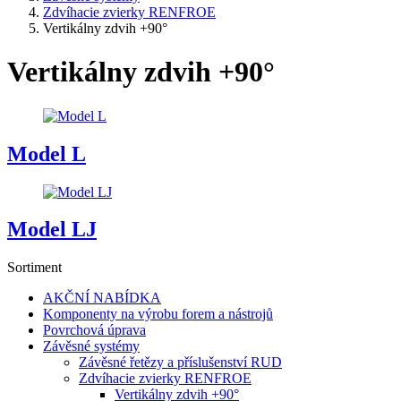
Zdvíhacie zvierky RENFROE
Vertikálny zdvih +90°
Vertikálny zdvih +90°
Model L
Model LJ
Sortiment
AKČNÍ NABÍDKA
Komponenty na výrobu forem a nástrojů
Povrchová úprava
Závěsné systémy
Závěsné řetězy a příslušenství RUD
Zdvíhacie zvierky RENFROE
Vertikálny zdvih +90°