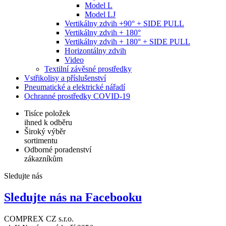
Model L
Model LJ
Vertikálny zdvih +90° + SIDE PULL
Vertikálny zdvih + 180°
Vertikálny zdvih + 180° + SIDE PULL
Horizontálny zdvih
Video
Textilní závěsné prostředky
Vstřikolisy a příslušenství
Pneumatické a elektrické nářadí
Ochranné prostředky COVID-19
Tisíce položek
ihned k odběru
Široký výběr
sortimentu
Odborné poradenství
zákazníkům
Sledujte nás
Sledujte nás na Facebooku
COMPREX CZ s.r.o.