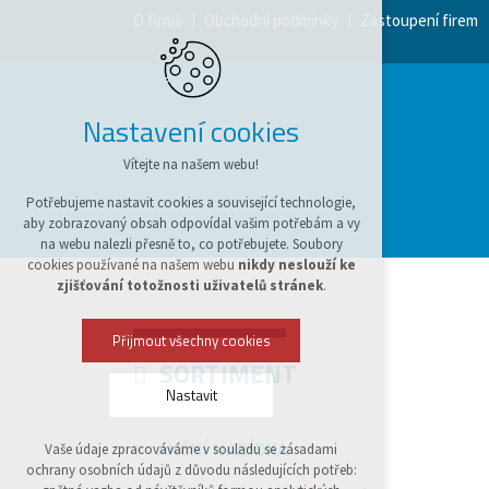
O firmě
Obchodní podmínky
Zastoupení firem
Nastavení cookies
Vítejte na našem webu!
Potřebujeme nastavit cookies a související technologie,
aby zobrazovaný obsah odpovídal vašim potřebám a vy
na webu nalezli přesně to, co potřebujete. Soubory
cookies používané na našem webu
nikdy neslouží ke
zjišťování totožnosti uživatelů stránek
.
Přijmout všechny cookies
SORTIMENT
Nastavit
AKČNÍ NABÍDKA
Vaše údaje zpracováváme v souladu se zásadami
Technická cookies
ochrany osobních údajů z důvodu následujících potřeb:
nutná pro provozování webu