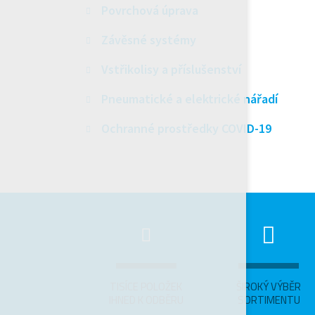
Povrchová úprava
Závěsné systémy
Vstřikolisy a příslušenství
Pneumatické a elektrické nářadí
Ochranné prostředky COVID-19
TISÍCE POLOŽEK
ŠIROKÝ VÝBĚR
IHNED K ODBĚRU
SORTIMENTU