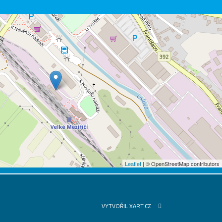
Leaflet
| © OpenStreetMap contributors
VYTVOŘIL XART.CZ