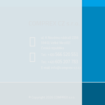
COMPREX CZ s.r.o.
ul. K Novému nádraží 2256
594 01 Velké Meziříčí
Česká republika
566 520 551
Tel.:
+420
605 207 783
Tel.:
+420
E-mail:
info@comprex-cz.cz
© Copyright 2026 COMPREX s.r.o.