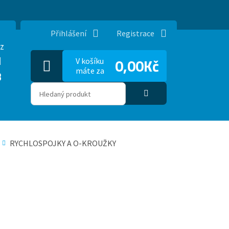
Přihlášení
Registrace
z
1
0,00Kč
V košíku
máte za
3
RYCHLOSPOJKY A O-KROUŽKY