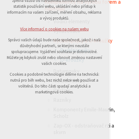
zpětná vazba od návštěvníků formou analytických
Komponenty na výrobu forem a
statistik používání webu, ukládání nebo přístup k
udržení kontextu stránek (session): případná
nástrojů
informacím na vašem zařízení, měření obsahu, reklama
přihlášení, volby jazyka, apod.
a vývoj produktů.
Vodící elementy
Volitelná cookies
Více informací o cookies na našem webu
Vyhazovače
analytická pro anonymizované
Rychlospojky a O-kroužky
Správci vašich údajů bude naše společnost, jakož i naši
vyhodnocení návštěvnosti
důvěryhodní partneři, se kterými neustále
marketingová cookies (Google)
Rychlospojky
spolupracujeme. Vyjádření souhlasu je dobrovolné.
Můžete jej kdykoli zrušit nebo obnovit změnou nastavení
O-kroužky
vašich cookies.
Více informací o cookies na našem webu
Datumovky
Cookies a podobné technologie dělíme na technická:
Izolační desky
nutná pro běh webu, bez nichž nelze web používat a
Přijmout všechny cookies
volitelná. Do této části spadají analytická a
Pružiny
marketingová cookies.
Razníky
Odmítnout vše
Komponenty Emile-Maurin,
Scholz
Zap-OX - odstraňovač rzi a
skvrn