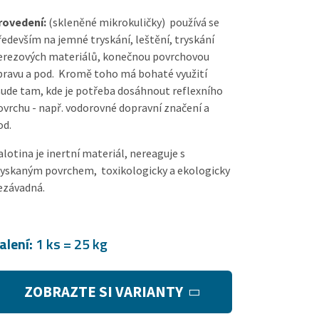
rovedení:
(skleněné mikrokuličky) používá se
ředevším na jemné tryskání, leštění, tryskání
erezových materiálů, konečnou povrchovou
pravu a pod. Kromě toho má bohaté využití
šude tam, kde je potřeba dosáhnout reflexního
ovrchu - např. vodorovné dopravní značení a
od.
alotina je inertní materiál, nereaguje s
ryskaným povrchem, toxikologicky a ekologicky
ezávadná.
alení:
1 ks = 25 kg
ZOBRAZTE SI VARIANTY