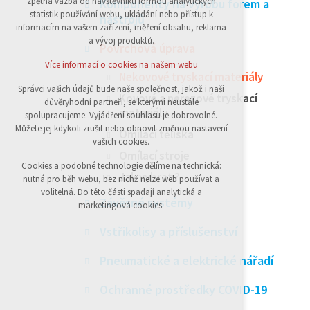
zpětná vazba od návštěvníků formou analytických
Komponenty na výrobu forem a
statistik používání webu, ukládání nebo přístup k
udržení kontextu stránek (session): případná
nástrojů
informacím na vašem zařízení, měření obsahu, reklama
přihlášení, volby jazyka, apod.
a vývoj produktů.
Povrchová úprava
Volitelná cookies
Více informací o cookies na našem webu
Nekovové tryskací materiály
analytická pro anonymizované
Správci vašich údajů bude naše společnost, jakož i naši
vyhodnocení návštěvnosti
Kovové a nerezové tryskací
důvěryhodní partneři, se kterými neustále
marketingová cookies (Google)
materiály
spolupracujeme. Vyjádření souhlasu je dobrovolné.
Můžete jej kdykoli zrušit nebo obnovit změnou nastavení
Omílací tělíska
vašich cookies.
Více informací o cookies na našem webu
Omílací stroje
Cookies a podobné technologie dělíme na technická:
Jak vybrat ?
nutná pro běh webu, bez nichž nelze web používat a
Přijmout všechny cookies
volitelná. Do této části spadají analytická a
Závěsné systémy
marketingová cookies.
Odmítnout vše
Vstřikolisy a příslušenství
Pneumatické a elektrické nářadí
Ochranné prostředky COVID-19