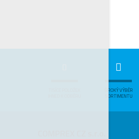
TISÍCE POLOŽEK
ŠIROKÝ VÝBĚR
IHNED K ODBĚRU
SORTIMENTU
COMPREX CZ s.r.o.