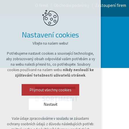
O firmě
Obchodní podmínky
Zastoupení firem
Nastavení cookies
Vítejte na našem webu!
Potřebujeme nastavit cookies a související technologie,
aby zobrazovaný obsah odpovídal vašim potřebám a vy
na webu nalezli přesně to, co potřebujete. Soubory
cookies používané na našem webu
nikdy neslouží ke
zjišťování totožnosti uživatelů stránek
.
Přijmout všechny cookies
SORTIMENT
Nastavit
AKČNÍ NABÍDKA
Vaše údaje zpracováváme v souladu se zásadami
Technická cookies
ochrany osobních údajů z důvodu následujících potřeb:
nutná pro provozování webu