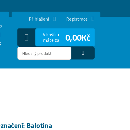
Přihlášení
Registrace
z
1
0,00Kč
V košíku
máte za
3
značení: Balotina