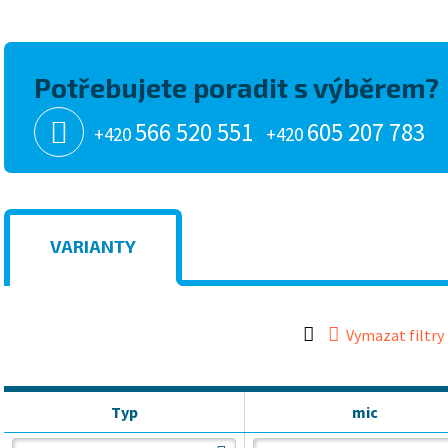
Potřebujete poradit s výběrem?
566 520 551
605 207 783
+420
+420
VARIANTY
Vymazat filtry
Typ
mic