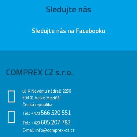
Sledujte nás
Sledujte nás na Facebooku
COMPREX CZ s.r.o.
ul. K Novému nádraží 2256
594 01 Velké Meziříčí
Česká republika
566 520 551
Tel.:
+420
605 207 783
Tel.:
+420
E-mail:
info@comprex-cz.cz