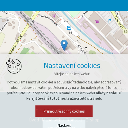
Nastavení cookies
Vítejte na našem webu!
Potřebujeme nastavit cookies a související technologie, aby zobrazovaný
obsah odpovídal vašim potřebám a vy na webu nalezli přesně to, co
Leaflet
| © OpenStreetMap contributors
potřebujete. Soubory cookies používané na našem webu
nikdy neslouží
ke zjišťování totožnosti uživatelů stránek
.
© Copyright 2026 COMPREX s.r.o.
Přijmout všechny cookies
Úvod
Mapa webu
Kontakt
E-shop
Nastavit