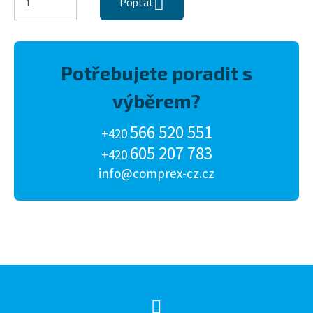
Poptat
Potřebujete poradit s
výběrem?
566 520 551
+420
605 207 783
+420
info@comprex-cz.cz